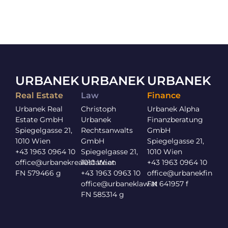
URBANEK
URBANEK
URBANEK
Real Estate
Law
Finance
Urbanek Real
Christoph
Urbanek Alpha
Estate GmbH
Urbanek
Finanzberatung
Spiegelgasse 21,
Rechtsanwalts
GmbH
1010 Wien
GmbH
Spiegelgasse 21,
+43 1963 0964 10
Spiegelgasse 21,
1010 Wien
office
@urbanekrealestate.at
1010 Wien
+43 1963 0964 10
FN 579466 g
+43 1963 0963 10
office@urbanekfinance
office@urbaneklaw.at
FN 641957 f
FN 585314 g