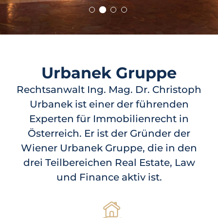
URBANEK REAL ESTATE:
UR
Hochkarätige
I
Urbanek Gruppe
Investments in den
u
Rechtsanwalt Ing. Mag. Dr. Christoph
österreichischen
R
Urbanek ist einer der führenden
Experten für Immobilienrecht in
Wohnimmobilienm
Österreich. Er ist der Gründer der
Mit
bie
arkt
Wiener Urbanek Gruppe, die in den
umf
drei Teilbereichen Real Estate, Law
zu 
und Finance aktiv ist.
Die Urbanek Real Estate GmbH plant den
Ver
Aufbau eines diversifizierten Portfolios von
Wohnimmobilien in Wien und an deren Teilen
Österreichs mit Fokus auf unterbewertete