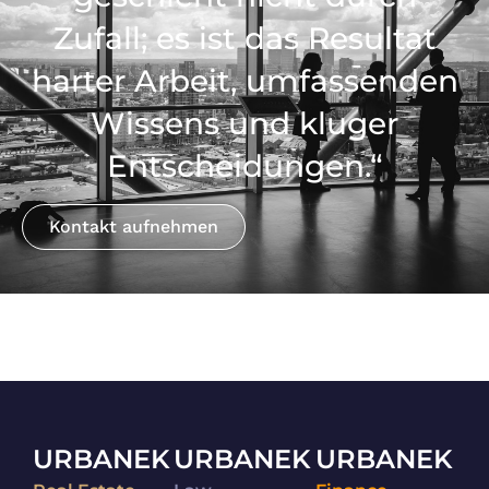
Zufall; es ist das Resultat
harter Arbeit, umfassenden
Wissens und kluger
Entscheidungen.“
Kontakt aufnehmen
URBANEK
URBANEK
URBANEK