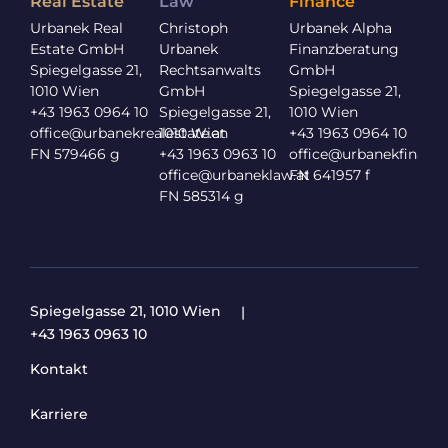
Real Estate
Law
Finance
Urbanek Real
Christoph
Urbanek Alpha
Estate GmbH
Urbanek
Finanzberatung
Spiegelgasse 21,
Rechtsanwalts
GmbH
1010 Wien
GmbH
Spiegelgasse 21,
+43 1963 0964 10
Spiegelgasse 21,
1010 Wien
office
@urbanekrealestate.at
1010 Wien
+43 1963 0964 10
FN 579466 g
+43 1963 0963 10
office@urbanekfinance
office@urbaneklaw.at
FN 641957 f
FN 585314 g
Spiegelgasse 21, 1010 Wien
+43 1963 0963 10
Kontakt
Karriere